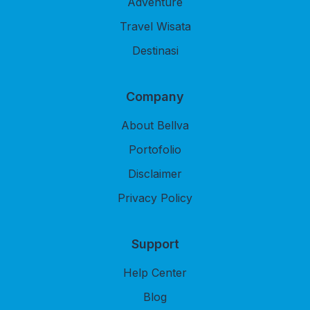
Adventure
Travel Wisata
Destinasi
Company
About Bellva
Portofolio
Disclaimer
Privacy Policy
Support
Help Center
Blog