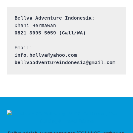
Bellva Adventure Indonesia:
0821 3095 5059 (Call/WA)
info.bellva@yahoo.com
bellvaadventureindonesia@gmail.com