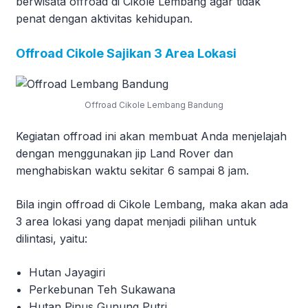
berwisata offroad di Cikole Lembang agar tidak
penat dengan aktivitas kehidupan.
Offroad Cikole Sajikan 3 Area Lokasi
Offroad Cikole Lembang Bandung
Kegiatan offroad ini akan membuat Anda menjelajah
dengan menggunakan jip Land Rover dan
menghabiskan waktu sekitar 6 sampai 8 jam.
Bila ingin offroad di Cikole Lembang, maka akan ada
3 area lokasi yang dapat menjadi pilihan untuk
dilintasi, yaitu:
Hutan Jayagiri
Perkebunan Teh Sukawana
Hutan Pinus Gunung Putri.