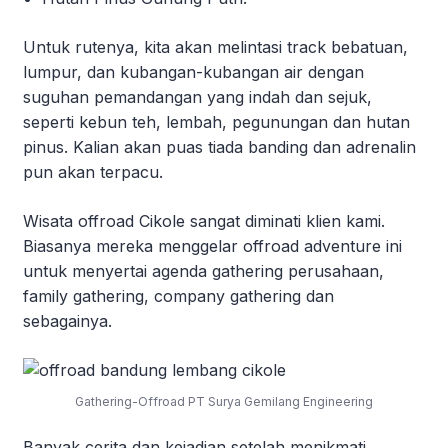
Untuk rutenya, kita akan melintasi track bebatuan,
lumpur, dan kubangan-kubangan air dengan
suguhan pemandangan yang indah dan sejuk,
seperti kebun teh, lembah, pegunungan dan hutan
pinus. Kalian akan puas tiada banding dan adrenalin
pun akan terpacu.
Wisata offroad Cikole sangat diminati klien kami.
Biasanya mereka menggelar offroad adventure ini
untuk menyertai agenda gathering perusahaan,
family gathering, company gathering dan
sebagainya.
Gathering-Offroad PT Surya Gemilang Engineering
Banyak cerita dan kejadian setelah menikmati