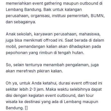
memeriahkan event gathering maupun outbound di
Lembang Bandung. Baik untuk kalangan
perusahaan, organisasi, institusi pemerintah, BUMN,
dan sebagainya.
Anak sekolah, karyawan perusahaan, mahasiswa,
juga bisa menikmati offroad ini. Saat berada di dalam
mobil, pemandangan kalian akan dihadapkan pada
pepohonan yang rimbun di tengah hutan.
So, selain tentunya menambah pengalaman, juga
akan merefresh pikiran kalian.
Oh ya, untuk Anda ketahui, durasi event offroad ini
sekitar lebih 2-3 jam. Maka waktu selebihnya dapat
diisi dengan kegiatan event outbound, dan tour
wisata ke destinasi yang ada di Lembang maupun
Bandung. []