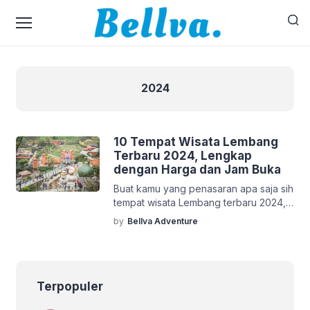
2024
10 Tempat Wisata Lembang
Terbaru 2024, Lengkap
dengan Harga dan Jam Buka
Buat kamu yang penasaran apa saja sih
tempat wisata Lembang terbaru 2024,
tenang, kami punya informasinya.
by
Bellva Adventure
Lengkap dengan harga dan jam buka.
Yap, kita bakal bahas tentang 10 tempat
wisata dengan lokasi Lembang yang
lagi hits banget, terutama di tahun
Terpopuler
2024. Oh ya, salah satu tempat wisata
yang akan kami sajikan ini ada yang