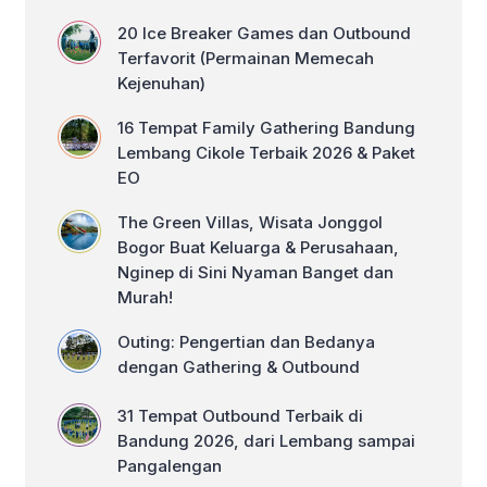
hiruk pikuk kota metropolitan demi
memberikan suasana yang benar
20 Ice Breaker Games dan Outbound
benar segar. Provinsi Kepulauan
Terfavorit (Permainan Memecah
Bangka […]
Kejenuhan)
16 Tempat Family Gathering Bandung
Lembang Cikole Terbaik 2026 & Paket
EO
The Green Villas, Wisata Jonggol
Bogor Buat Keluarga & Perusahaan,
Nginep di Sini Nyaman Banget dan
Murah!
Outing: Pengertian dan Bedanya
dengan Gathering & Outbound
31 Tempat Outbound Terbaik di
Bandung 2026, dari Lembang sampai
Pangalengan