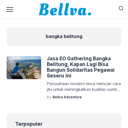
bangka belitung
Jasa EO Gathering Bangka
Belitung, Kapan Lagi Bisa
Bangun Solidaritas Pegawai
Seseru ini
Perusahaan modern terus mencari cara
jitu untuk meningkatkan kualitas sumber
daya manusia mereka setiap tahun.
by
Bellva Adventure
Salah satu langkah paling efektif
adalah mengadakan kegiatan luar
ruang bagi seluruh karyawan secara
rutin. Manajemen perusahaan saat ini
Terpopuler
mulai melirik lokasi baru yang jauh dari