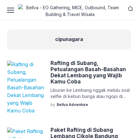
cipunagara
Rafting di Subang,
Petualangan Basah-Basahan
Dekat Lembang yang Wajib
Kamu Coba
Liburan ke Lembang nggak melulu soal
selfie di kebun bunga atau ngopi di
kafe kekinian. Buat kamu yang doyan
by
Bellva Adventure
tantangan dan suka petualangan seru,
ada pengalaman basah-basahan yang
nggak kalah asyik, yaitu rafting di
Subang! Lokasinya dekat banget dari
Paket Rafting di Subang
Lembang, cuma butuh waktu sekitar
Lembang Cikole Bandung