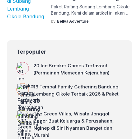
30–45 menit naik mobil. Cocok banget
Paket Rafting Subang Lembang Cikole
buat kamu yang pengin nambah […]
Bandung. Kami dalam artikel ini akan
mengulas tentang kegiatan rafting di
by
Bellva Adventure
Subang Lembang Bandung Jawa Barat.
Di sini kami memberi gambaran dan
banyak foto kepada Anda tentang
bagaimana kegiatan rafting di Subang
Lembang Bandung. Simak baik-baik ya.
Terpopuler
Biasanya, olah raga arung jeram atau
rafting dilakukan di lokasi arung jeram
20 Ice Breaker Games Terfavorit
atau […]
(Permainan Memecah Kejenuhan)
16 Tempat Family Gathering Bandung
Lembang Cikole Terbaik 2026 & Paket
EO
The Green Villas, Wisata Jonggol
Bogor Buat Keluarga & Perusahaan,
Nginep di Sini Nyaman Banget dan
Murah!