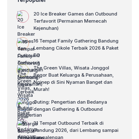
Terpopuler
wisata biasa, melainkan sebuah
momentum untuk mempererat
20 Ice Breaker Games dan Outbound
kedekatan antar karyawan melalui
rangkaian kegiatan yang […]
Terfavorit (Permainan Memecah
Kejenuhan)
16 Tempat Family Gathering Bandung
Lembang Cikole Terbaik 2026 & Paket
EO
The Green Villas, Wisata Jonggol
Bogor Buat Keluarga & Perusahaan,
Nginep di Sini Nyaman Banget dan
Murah!
Outing: Pengertian dan Bedanya
dengan Gathering & Outbound
31 Tempat Outbound Terbaik di
Bandung 2026, dari Lembang sampai
Pangalengan