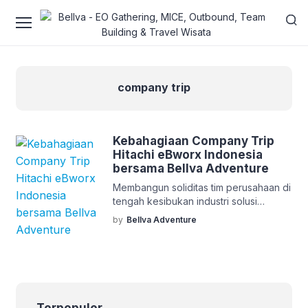
company trip
Kebahagiaan Company Trip
Hitachi eBworx Indonesia
bersama Bellva Adventure
Membangun soliditas tim perusahaan di
tengah kesibukan industri solusi
finansial dan teknologi digital adalah
by
Bellva Adventure
hal yang harus dilakukan. Baru-baru ini,
Bellva Adventure mendapatkan
kepercayaan istimewa untuk menjadi
mitra pelaksana agenda Company Trip
Hitachi eBworx Indonesia. Acara ini
dirancang bukan sekadar perjalanan