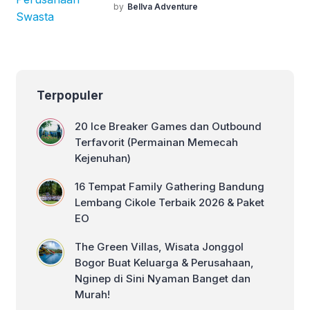
sewa bus, pesan hotel, makan
Perusahaan kini berlomba-lomba
by
Bellva Adventure
prasmanan, lalu pulang tanpa kesan.
mencari cara agar agenda […]
Bagi divisi HR atau General Affairs,
agenda ini mungkin selesai secara
administratif. Namun, bagi pertumbuhan
organisasi, seringkali ini adalah
pemborosan anggaran yang nyata. Di
Terpopuler
tengah hiruk-pikuk ibu kota, kebutuhan
akan EO Gathering Jakarta yang
20 Ice Breaker Games dan Outbound
mampu […]
Terfavorit (Permainan Memecah
Kejenuhan)
16 Tempat Family Gathering Bandung
Lembang Cikole Terbaik 2026 & Paket
EO
The Green Villas, Wisata Jonggol
Bogor Buat Keluarga & Perusahaan,
Nginep di Sini Nyaman Banget dan
Murah!