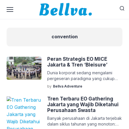
convention
Peran Strategis EO MICE
Jakarta & Tren ‘Bleisure’
Dunia korporat sedang mengalami
pergeseran paradigma yang cukup
signifikan. Jika dulu perjalanan dinas
by
Bellva Adventure
atau konferensi identik dengan jadwal
kaku di dalam ruang ballroom hotel
Tren Terbaru EO Gathering
yang dingin, kini muncul tren baru yang
Jakarta yang Wajib Diketahui
disebut “Bleisure” (Business and
Perusahaan Swasta
Leisure). Jakarta, sebagai pusat
Banyak perusahaan di Jakarta terjebak
gravitasi ekonomi Indonesia, menjadi
dalam siklus tahunan yang monoton:
panggung utama bagi tren ini.