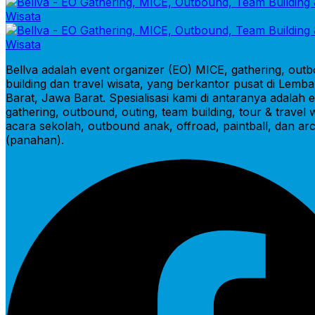
Bellva adalah event organizer (EO) MICE, gathering, out
building dan travel wisata, yang berkantor pusat di Lem
Barat, Jawa Barat. Spesialisasi kami di antaranya adalah 
gathering, outbound, outing, team building, tour & travel wi
acara sekolah, outbound anak, offroad, paintball, dan ar
(panahan).