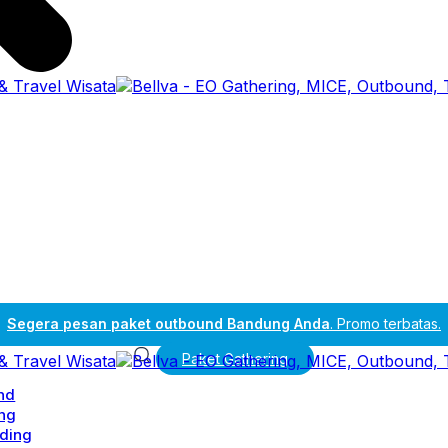
Segera pesan paket outbound Bandung Anda
. Promo terbatas.
Paket Gathering
nd
ng
ding