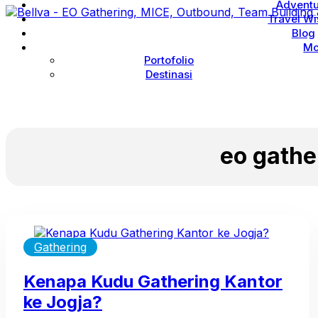
Advent
Travel Wi
Blog
Mo
Portofolio
Destinasi
eo gathe
Gathering
Kenapa Kudu Gathering Kantor
ke Jogja?