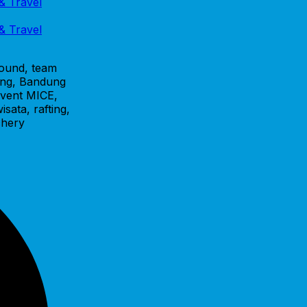
bound, team
bang, Bandung
event MICE,
sata, rafting,
chery