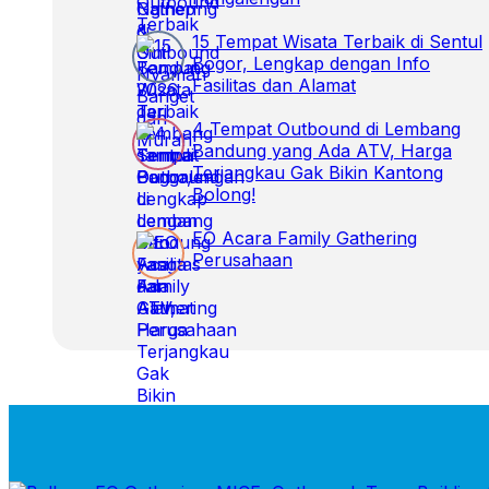
15 Tempat Wisata Terbaik di Sentul
Bogor, Lengkap dengan Info
Fasilitas dan Alamat
4 Tempat Outbound di Lembang
Bandung yang Ada ATV, Harga
Terjangkau Gak Bikin Kantong
Bolong!
EO Acara Family Gathering
Perusahaan