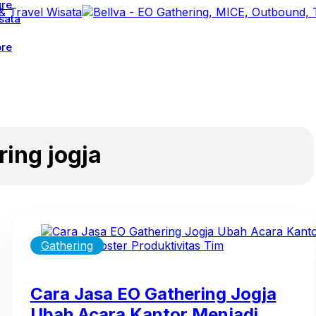
ure
sata
re
ring jogja
Gathering
Cara Jasa EO Gathering Jogja
Ubah Acara Kantor Menjadi