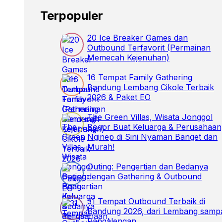
Terpopuler
20 Ice Breaker Games dan
Outbound Terfavorit (Permainan
Memecah Kejenuhan)
16 Tempat Family Gathering
Bandung Lembang Cikole Terbaik
2026 & Paket EO
The Green Villas, Wisata Jonggol
Bogor Buat Keluarga & Perusahaan
Nginep di Sini Nyaman Banget dan
Murah!
Outing: Pengertian dan Bedanya
dengan Gathering & Outbound
31 Tempat Outbound Terbaik di
Bandung 2026, dari Lembang samp
Pangalengan