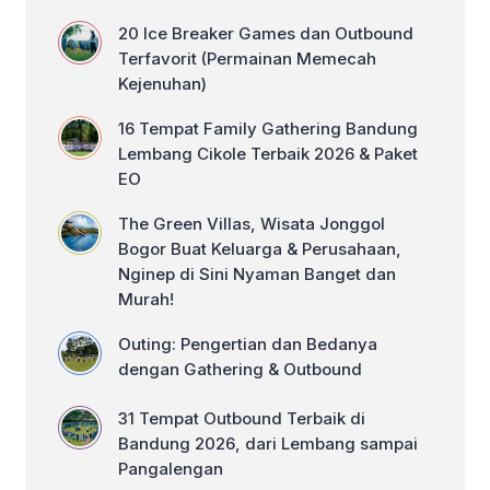
mengambil langkah strategis guna
menyegarkan kembali pikiran tim
20 Ice Breaker Games dan Outbound
operasional maupun manajerial.
Terfavorit (Permainan Memecah
Menggunakan jasa perjalanan wisata
Kejenuhan)
corporate indonesia menjadi solusi
logis […]
16 Tempat Family Gathering Bandung
Lembang Cikole Terbaik 2026 & Paket
EO
The Green Villas, Wisata Jonggol
Bogor Buat Keluarga & Perusahaan,
Nginep di Sini Nyaman Banget dan
Murah!
Outing: Pengertian dan Bedanya
dengan Gathering & Outbound
31 Tempat Outbound Terbaik di
Bandung 2026, dari Lembang sampai
Pangalengan