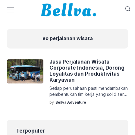
eo perjalanan wisata
Jasa Perjalanan Wisata
Corporate Indonesia, Dorong
Loyalitas dan Produktivitas
Karyawan
Setiap perusahaan pasti mendambakan
pembentukan tim kerja yang solid serta
produktif untuk memenangkan
by
Bellva Adventure
persaingan bisnis jangka panjang.
Namun rutinitas penyelesaian tugas
harian yang padat sering memicu
kelelahan mental kronis bagi para
Terpopuler
pekerja. Pihak manajemen harus