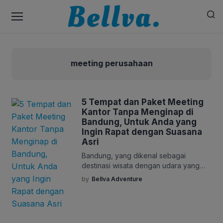
meeting perusahaan
5 Tempat dan Paket Meeting
Kantor Tanpa Menginap di
Bandung, Untuk Anda yang
Ingin Rapat dengan Suasana
Asri
Bandung, yang dikenal sebagai
destinasi wisata dengan udara yang
sejuk dan pemandangan yang asri,
by
Bellva Adventure
menawarkan sejumlah objek wisata
yang ideal untuk menjadi tempat
meeting perusahaan. Dari pegunungan
hingga keindahan alam yang