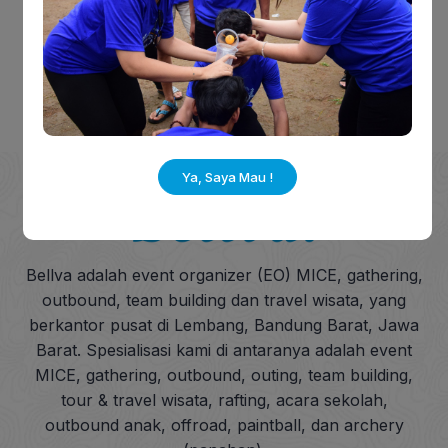
EO Acara Family Gathering
Perusahaan
Ya, Saya Mau !
Bellva adalah event organizer (EO) MICE, gathering,
outbound, team building dan travel wisata, yang
berkantor pusat di Lembang, Bandung Barat, Jawa
Barat. Spesialisasi kami di antaranya adalah event
MICE, gathering, outbound, outing, team building,
tour & travel wisata, rafting, acara sekolah,
outbound anak, offroad, paintball, dan archery