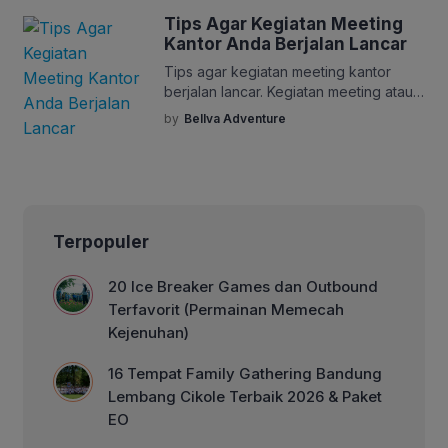
menyejukkan, Bandung menyediakan
Tips Agar Kegiatan Meeting
lingkungan yang kondusif bagi
Kantor Anda Berjalan Lancar
berbagai keperluan rapat dan
pertemuan bisnis. Dengan udara yang
Tips agar kegiatan meeting kantor
segar dan suasana yang tenang,
berjalan lancar. Kegiatan meeting atau
Bandung menjadi pilihan […]
rapat adalah suatu pertemuan yang
by
Bellva Adventure
diadakan antara beberapa orang atau
kelompok dengan tujuan untuk
membahas masalah atau melakukan
koordinasi terkait suatu proyek, tugas,
atau kegiatan tertentu. Dalam kegiatan
meeting, peserta biasanya duduk
Terpopuler
bersama dalam suatu ruangan atau
bertemu secara virtual melalui platform
20 Ice Breaker Games dan Outbound
video konferensi. Meeting […]
Terfavorit (Permainan Memecah
Kejenuhan)
16 Tempat Family Gathering Bandung
Lembang Cikole Terbaik 2026 & Paket
EO