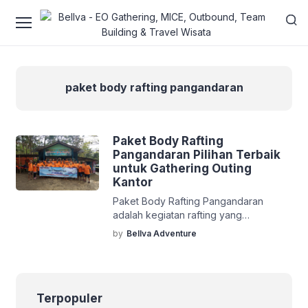
paket body rafting pangandaran
Paket Body Rafting
Pangandaran Pilihan Terbaik
untuk Gathering Outing
Kantor
Paket Body Rafting Pangandaran
adalah kegiatan rafting yang
diselenggarakan di Pangandaran,
by
Bellva Adventure
Jawa Barat. Paket ini termasuk paket
favorit bagi sebagian besar klien Bellva
Adventure Indonesia. Mengapa
menjadi favorit? Karena paket body
Terpopuler
rafting Pangandaran yang disuguhkan