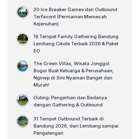
oleh kami menawarkan kegiatan yang
seru dan tidak terlupakan. Apalagi,
20 Ice Breaker Games dan Outbound
kegiatan body rafting Pangandaran
Terfavorit (Permainan Memecah
merupakan salah satu wisata terbaik di
Kejenuhan)
[…]
16 Tempat Family Gathering Bandung
Lembang Cikole Terbaik 2026 & Paket
EO
The Green Villas, Wisata Jonggol
Bogor Buat Keluarga & Perusahaan,
Nginep di Sini Nyaman Banget dan
Murah!
Outing: Pengertian dan Bedanya
dengan Gathering & Outbound
31 Tempat Outbound Terbaik di
Bandung 2026, dari Lembang sampai
Pangalengan