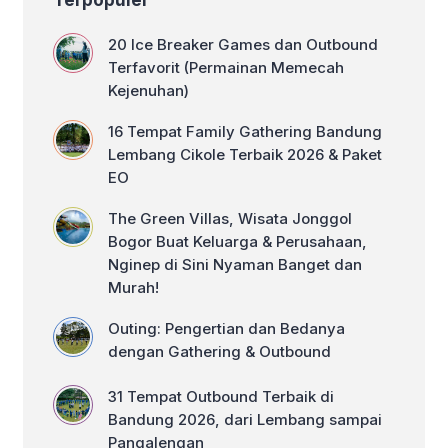
Terpopuler
secara komprehensif dan memberikan
value. Ketika perusahaan anda ingin
20 Ice Breaker Games dan Outbound
mengadakan kegiatan […]
Terfavorit (Permainan Memecah
Kejenuhan)
16 Tempat Family Gathering Bandung
Lembang Cikole Terbaik 2026 & Paket
EO
The Green Villas, Wisata Jonggol
Bogor Buat Keluarga & Perusahaan,
Nginep di Sini Nyaman Banget dan
Murah!
Outing: Pengertian dan Bedanya
dengan Gathering & Outbound
31 Tempat Outbound Terbaik di
Bandung 2026, dari Lembang sampai
Pangalengan