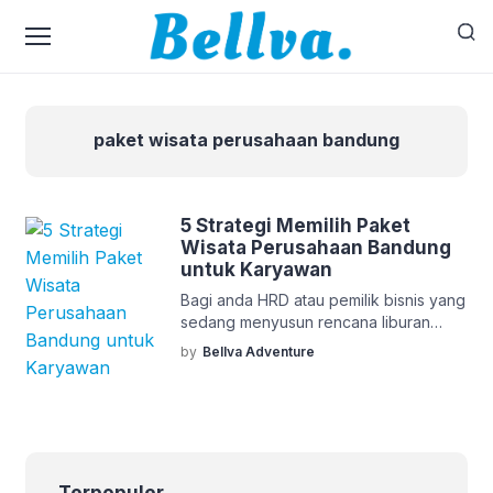
paket wisata perusahaan bandung
5 Strategi Memilih Paket
Wisata Perusahaan Bandung
untuk Karyawan
Bagi anda HRD atau pemilik bisnis yang
sedang menyusun rencana liburan
kerja atau corporate gathering, ada
by
Bellva Adventure
beberapa hal yang dibutuhkan untuk
mempersiapkan kegiatan. Mulai dari
bentuk kegiatan hingga lokasi acara.
Untuk itu, anda memerlukan sebuah
paket wisata perusahaan dengan
tujuan Bandung yang memuat kegiatan