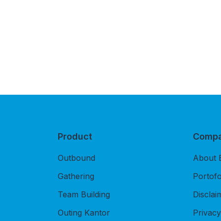
Product
Comp
Outbound
About 
Gathering
Portofo
Team Building
Disclai
Outing Kantor
Privacy