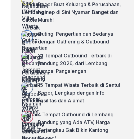
Bogor Buat Keluarga & Perusahaan,
Nginep di Sini Nyaman Banget dan
Murah!
Outing: Pengertian dan Bedanya
dengan Gathering & Outbound
31 Tempat Outbound Terbaik di
Bandung 2026, dari Lembang
sampai Pangalengan
15 Tempat Wisata Terbaik di Sentul
Bogor, Lengkap dengan Info
Fasilitas dan Alamat
4 Tempat Outbound di Lembang
Bandung yang Ada ATV, Harga
Terjangkau Gak Bikin Kantong
Bolong!