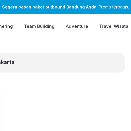
Segera pesan paket outbound Bandung Anda
. Promo terbatas.
hering
Team Building
Adventure
Travel Wisata
akarta