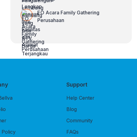
EO Acara Family Gathering
Perusahaan
any
Support
Bellva
Help Center
lio
Blog
mer
Community
 Policy
FAQs