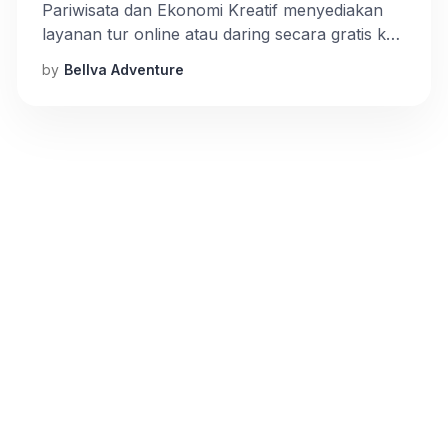
Pariwisata dan Ekonomi Kreatif menyediakan
layanan tur online atau daring secara gratis ke
museum-museum di wilayah Jakarta. Layanan
by
Bellva Adventure
tur daring ini tentu bisa diakses oleh siapapun
warga selama masa Pembatasan Sosial
Berskala Besar (PSBB) di Ibu Kota Jakarta.