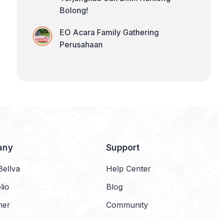
Bolong!
EO Acara Family Gathering
Perusahaan
any
Support
Bellva
Help Center
lio
Blog
mer
Community