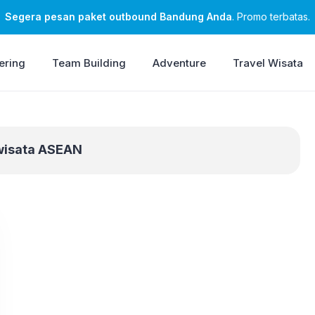
Segera pesan paket outbound Bandung Anda
. Promo terbatas.
ering
Team Building
Adventure
Travel Wisata
wisata ASEAN