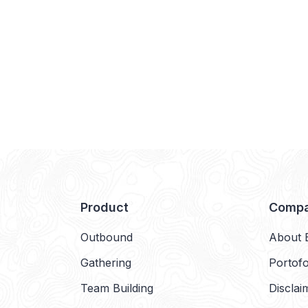
Product
Comp
Outbound
About 
Gathering
Portofo
Team Building
Disclai