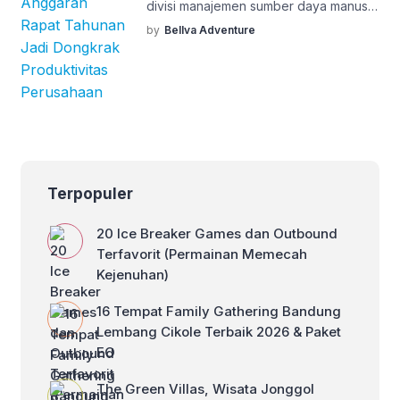
senior yang […]
divisi manajemen sumber daya manusia
mengeluhkan performa tim yang
by
Bellva Adventure
stagnan pasca menghadiri agenda
tahunan. Anggaran besar yang
dikeluarkan untuk akomodasi dan
fasilitas premium sering kali berakhir
menjadi formalitas tanpa dampak
psikologis yang mendalam bagi
karyawan. Fenomena ini memicu
pergeseran paradigma dalam dunia
korporat, di mana penyelenggaraan
Terpopuler
agenda kerja tidak lagi bertumpu […]
20 Ice Breaker Games dan Outbound
Terfavorit (Permainan Memecah
Kejenuhan)
16 Tempat Family Gathering Bandung
Lembang Cikole Terbaik 2026 & Paket
EO
The Green Villas, Wisata Jonggol