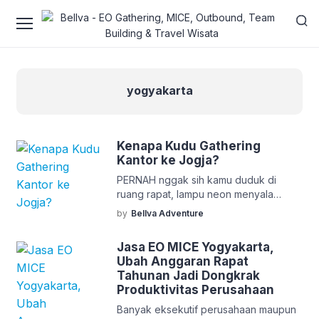
yogyakarta
Kenapa Kudu Gathering
Kantor ke Jogja?
PERNAH nggak sih kamu duduk di
ruang rapat, lampu neon menyala
terang benderang, proyektor
by
Bellva Adventure
menampilkan slide ke-23 dari 40,
sementara otak sudah lama check out
Jasa EO MICE Yogyakarta,
duluan meski badan masih duduk manis
Ubah Anggaran Rapat
sambil sesekali manggut tanda setuju?
Tahunan Jadi Dongkrak
Situasi ini rasanya familiar buat hampir
Produktivitas Perusahaan
semua pekerja kantoran, entah staf
baru yang masih culun atau manajer
Banyak eksekutif perusahaan maupun