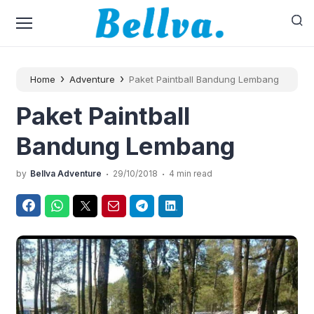
›
›
Home
Adventure
Paket Paintball Bandung Lembang
Paket Paintball
Bandung Lembang
.
.
by
Bellva Adventure
29/10/2018
4 min read
Facebook
WhatsApp
Twitter
Email
Telegram
LinkedIn