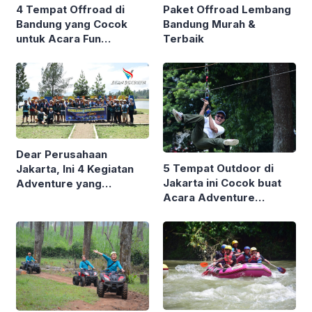
Paket Offroad Lembang
4 Tempat Offroad di
Bandung Murah &
Bandung yang Cocok
Terbaik
untuk Acara Fun
Corporate
Dear Perusahaan
5 Tempat Outdoor di
Jakarta, Ini 4 Kegiatan
Jakarta ini Cocok buat
Adventure yang
Acara Adventure
Terbukti Bikin Tim
Perusahaan, Efisien &
Kantor Lebih Solid
Gak Perlu Macet-
macetan ke Luar Kota