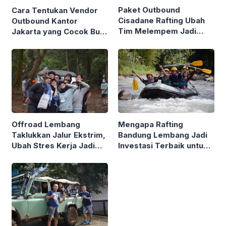
Paket Outbound
Cara Tentukan Vendor
Cisadane Rafting Ubah
Outbound Kantor
Tim Melempem Jadi
Jakarta yang Cocok Buat
Singa Korporat, Bikin
Perusahaan
Jantung Berdebar
Kencang
Mengapa Rafting
Offroad Lembang
Bandung Lembang Jadi
Taklukkan Jalur Ekstrim,
Investasi Terbaik untuk
Ubah Stres Kerja Jadi
Perusahaan Anda?
Adrenalin!