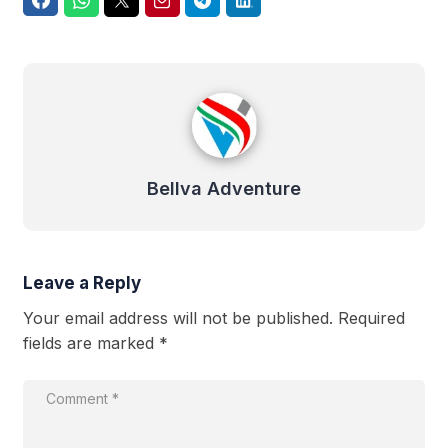
Facebook
WhatsApp
Twitter
Email
Telegram
LinkedIn
Bellva Adventure
Bellva Adventure
Leave a Reply
Your email address will not be published.
Required
fields are marked
*