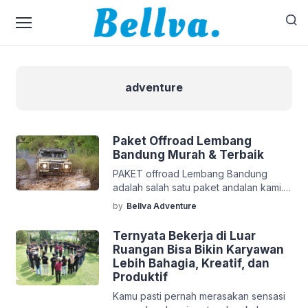
adventure
Paket Offroad Lembang
Bandung Murah & Terbaik
PAKET offroad Lembang Bandung
adalah salah satu paket andalan kami.
Kegiatan offroad Lembang Bandung
by
Bellva Adventure
sangat memacu adrenalin dengan
menggunakan kendaraan jip klasik
Ternyata Bekerja di Luar
buatan Eropa yaitu Land Rover. Jip ini
Ruangan Bisa Bikin Karyawan
sangat cocok untuk kegiatan offroad
Lebih Bahagia, Kreatif, dan
Lembang Bandung ini karena memiliki
Produktif
desain yang ciamik tepat untuk
Kamu pasti pernah merasakan sensasi
kegiatan offroad Lembang Bandung ini.