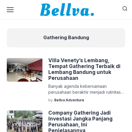
Gathering Bandung
Villa Venety’s Lembang,
Tempat Gathering Terbaik di
Lembang Bandung untuk
Perusahaan
Banyak agenda kebersamaan
perusahaan berakhir menjadi rutinitas
tahunan yang garing. Anggaran besar
by
Bellva Adventure
keluar, namun sepulang dari acara,
produktivitas karyawan tetap
Company Gathering Jadi
bergeming di angka yang sama.
Investasi Jangka Panjang
Mengapa hal ini bisa terjadi? Penyebab
Perusahaan, Ini
utamanya adalah pemilihan lokasi yang
Penjelasannya