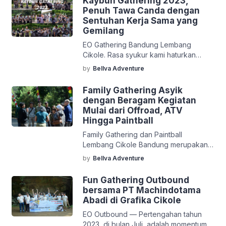
Kaybun Gathering 2023,
dan menjadi momen berharga bagi
Penuh Tawa Canda dengan
setiap karyawan. Mengapa demikian?
Sentuhan Kerja Sama yang
Karena acara perusahaan satu ini
Gemilang
mampu memberikan stimulus untuk
EO Gathering Bandung Lembang
memperkuat hubungan antara
Cikole. Rasa syukur kami haturkan
perusahaan dan karyawan. Termasuk
kepada Tuhan Yang Maha Esa karena
juga antara karyawan dengan rekan-
by
Bellva Adventure
dapat menutup bulan November 2023
rekannya sehingga diharapkan ke […]
dengan penuh keceriaan bersama
Family Gathering Asyik
para tamu yang datang dengan penuh
dengan Beragam Kegiatan
semangat. Akhir November 2023
Mulai dari Offroad, ATV
adalah momentum yang penuh
Hingga Paintball
keceriaan bagi seluruh tim Bellva
Family Gathering dan Paintball
Adventure Indonesia. Hal ini karena
Lembang Cikole Bandung merupakan
kami telah menyelenggarakan
kegiatan yang tepat untuk kalangan
berbagai kegiatan untuk agenda […]
by
Bellva Adventure
keluarga. Seperti kegiatan berikut ini
yang akan kami paparkan secara
Fun Gathering Outbound
menarik dan menggembirakan.
bersama PT Machindotama
Pertengahan Agustus 2023 ini kami
Abadi di Grafika Cikole
kedatangan tamu dari kalangan
EO Outbound — Pertengahan tahun
keluarga yang ingin mengadakan
2023, di bulan Juli, adalah momentum
kegiatan kumpul-kumpul namun tetap