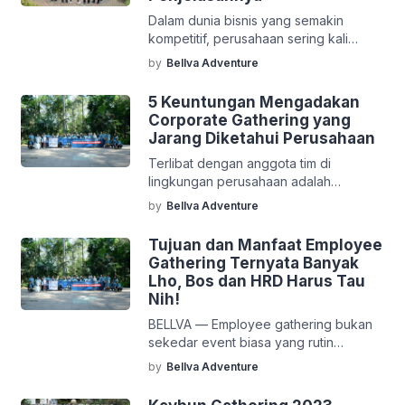
monoton serta rancangan program
Dalam dunia bisnis yang semakin
yang tidak menyentuh psikologi
kompetitif, perusahaan sering kali
kelompok. Jika perusahaan Anda
dihadapkan pada tantangan
menginginkan sebuah transformasi
by
Bellva Adventure
pengelolaan anggaran yang ketat.
atmosfer kerja yang nyata, […]
Salah satu pos pengeluaran yang
5 Keuntungan Mengadakan
kerap menjadi sasaran pemangkasan
Corporate Gathering yang
adalah acara perusahaan atau
Jarang Diketahui Perusahaan
company gathering. Banyak pihak
Terlibat dengan anggota tim di
beranggapan bahwa acara seperti ini
lingkungan perusahaan adalah
bukanlah kebutuhan utama dan dapat
tanggung jawab besar bagi semua
dengan mudah dihilangkan tanpa
by
Bellva Adventure
pemimpin. Di sisi lain, menginvestasikan
dampak signifikan terhadap
waktu dan uang untuk mengadakan
operasional perusahaan. Pilihan untuk
Tujuan dan Manfaat Employee
corporate gathering juga bukanlah
memangkas […]
Gathering Ternyata Banyak
pilihan yang mudah bagi setiap
Lho, Bos dan HRD Harus Tau
pebisnis. Namun, dalam hal
Nih!
memberikan tujuan tertentu, banyak
BELLVA — Employee gathering bukan
pemimpin yang tidak takut membuang-
sekedar event biasa yang rutin
buang uang untuk mengadakan
dilakukan banyak perusahaan. Namun
kegiatan corporate gathering. Banyak
by
Bellva Adventure
employee gathering memiliki kelebihan
corporate gathering yang […]
tersendiri untuk sebuah perusahaan