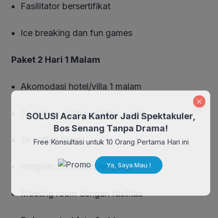
Fasilitator bersertifikat
Ice breaking dan fun games
Paket 2 Hari 1 Malam
Akomodasi hotel/villa 1 malam
3x makan (siang, malam, pagi)
SOLUSI Acara Kantor Jadi Spektakuler,
Bos Senang Tanpa Drama!
2x coffee break
Free Konsultasi untuk 10 Orang Pertama Hari ini
Ya, Saya Mau !
Program outbound lengkap
Meeting room dengan fasilitas