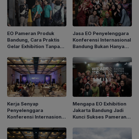
EO Pameran Produk
Jasa EO Penyelenggara
Bandung, Cara Praktis
Konferensi Internasional
Gelar Exhibition Tanpa
Bandung Bukan Hanya
Repot Mengurus Detail
Soal Panggung, Inilah
Teknis
Semua yang Harus
Diketahui
Kerja Senyap
Mengapa EO Exhibition
Penyelenggara
Jakarta Bandung Jadi
Konferensi Internasional
Kunci Sukses Pameran
Bandung Sebelum
Besar
Lampu Panggung
Menyala