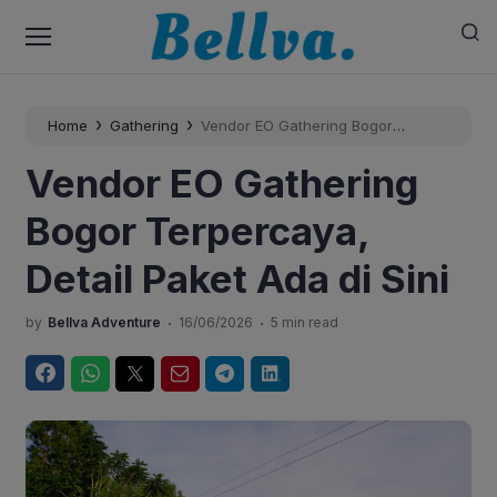
›
›
Home
Gathering
Vendor EO Gathering Bogor
Terpercaya, Detail Paket Ada di Sini
Vendor EO Gathering
Bogor Terpercaya,
Detail Paket Ada di Sini
.
.
by
Bellva Adventure
16/06/2026
5 min read
Facebook
WhatsApp
Twitter
Email
Telegram
LinkedIn