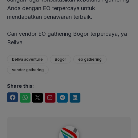
Anda dengan EO terpercaya untuk
mendapatkan penawaran terbaik.
Cari vendor EO gathering Bogor terpercaya, ya
Bellva.
bellva adventure
Bogor
eo gathering
vendor gathering
Share this:
Facebook
WhatsApp
Twitter
Email
Telegram
LinkedIn
Bellva Adventure