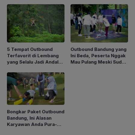
Konsep 70 20 10 yang
Cocok untuk Field Trip
Dipakai Perusahaan
Sekolah
Besar
5 Tempat Outbound
Outbound Bandung yang
Terfavorit di Lembang
Ini Beda, Peserta Nggak
yang Selalu Jadi Andalan
Mau Pulang Meski Sudah
HR Perusahaan
Maghrib
Bongkar Paket Outbound
Bandung, Ini Alasan
Karyawan Anda Pura-
Pura Sakit Saat