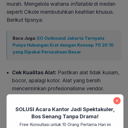
murah. Mengelola wahana
inflatable
di medan
seperti Cikole membutuhkan keahlian khusus.
Berikut tipsnya:
Baca Juga:
EO Outbound Jakarta Ternyata
Punya Hubungan Erat dengan Konsep 70 20 10
yang Dipakai Perusahaan Besar
Cek Kualitas Alat:
Pastikan alat tidak kusam,
bocor, apalagi kotor. Alat yang bersih
mencerminkan profesionalisme vendor.
Kekuatan Listrik (Blower):
Wahana ini butuh
SOLUSI Acara Kantor Jadi Spektakuler,
pasokan udara terus-menerus. Vendor
Bos Senang Tanpa Drama!
profesional seperti Bellva Adventure selalu
Free Konsultasi untuk 10 Orang Pertama Hari ini