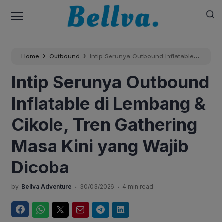
›
›
Home
Outbound
Intip Serunya Outbound Inflatable
di Lembang & Cikole, Tren Gathering Masa Kini yang
Intip Serunya Outbound
Wajib Dicoba
Inflatable di Lembang &
Cikole, Tren Gathering
Masa Kini yang Wajib
Dicoba
.
.
by
Bellva Adventure
30/03/2026
4 min read
Facebook
WhatsApp
Twitter
Email
Telegram
LinkedIn