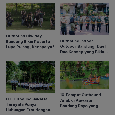
Positif
Outbound Ciwidey
Outbound Indoor
Bandung Bikin Peserta
Outdoor Bandung, Duel
Lupa Pulang, Kenapa ya?
Dua Konsep yang Bikin
HRD Galau, Mana yang
Beneran Cocok untuk
Tim Kamu?
10 Tempat Outbound
EO Outbound Jakarta
Anak di Kawasan
Ternyata Punya
Bandung Raya yang
Hubungan Erat dengan
Seru, Edukatif, dan