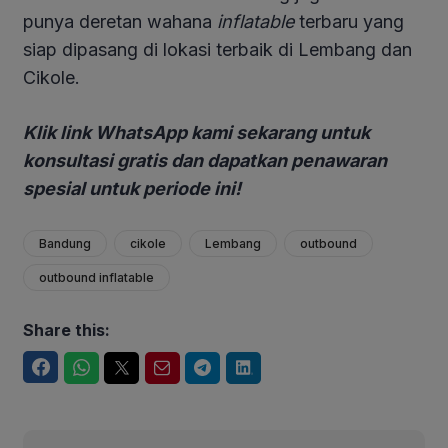
punya deretan wahana
inflatable
terbaru yang
siap dipasang di lokasi terbaik di Lembang dan
Cikole.
Klik link WhatsApp kami sekarang untuk
konsultasi gratis dan dapatkan penawaran
spesial untuk periode ini!
Bandung
cikole
Lembang
outbound
outbound inflatable
Share this:
Facebook
WhatsApp
Twitter
Email
Telegram
LinkedIn