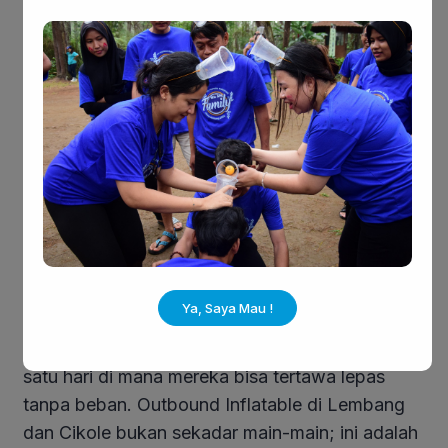
menyiapkan
back-up
genset agar permainan
tidak tiba-tiba “kempes” di tengah acara.
Fasilitator yang “Hidup”:
Alat hanyalah
benda mati. Yang membuat suasana seru
adalah pemandu (
game master
) yang mampu
membakar semangat peserta.
Saatnya Memberi Reward
yang Berkesan
Karyawan adalah aset paling berharga bagi
Ya, Saya Mau !
perusahaan Anda. Setelah setahun penuh
mengejar target, mereka layak mendapatkan
satu hari di mana mereka bisa tertawa lepas
tanpa beban. Outbound Inflatable di Lembang
dan Cikole bukan sekadar main-main; ini adalah