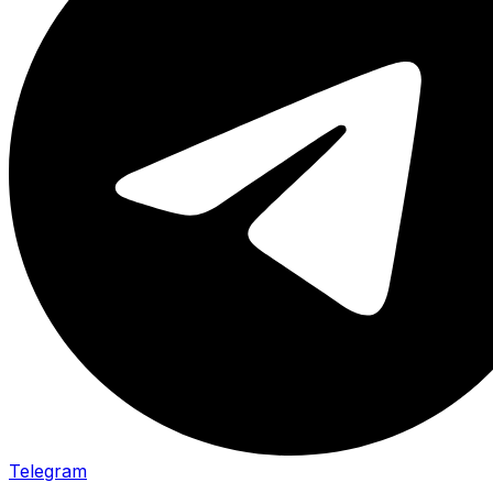
Telegram