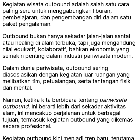
Kegiatan wisata outbound adalah salah satu cara
paling seru untuk menggabungkan liburan,
pembelajaran, dan pengembangan diri dalam satu
paket pengalaman.
Outbound bukan hanya sekadar jalan-jalan santai
atau healing di alam terbuka, tapi juga mengandung
nilai edukatif, kolaboratif, bahkan ekonomis yang
semakin penting dalam industri pariwisata modern.
Dalam dunia pariwisata, outbound sering
diasosiasikan dengan kegiatan luar ruangan yang
melibatkan tim, petualangan, serta tantangan fisik
dan mental.
Namun, ketika kita berbicara tentang
pariwisata
outbound
, ini berarti lebih dari sekadar aktivitas
alam, ini mencakup perjalanan untuk berbagai
tujuan, termasuk kegiatan outbound yang dikemas
secara profesional.
Kegiatan outbound kini menjadi tren baru, terutama