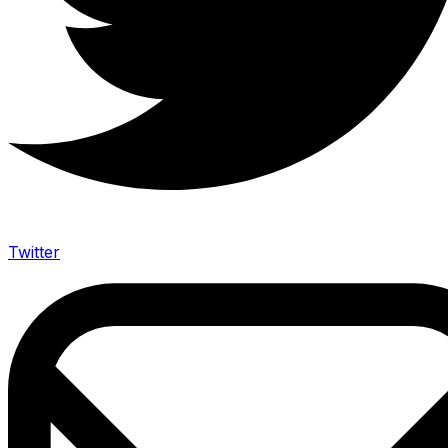
Twitter