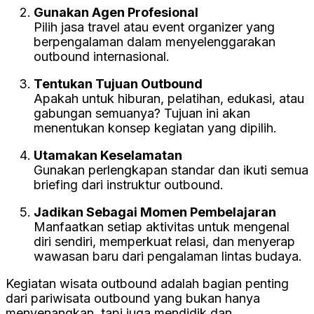
Gunakan Agen Profesional
Pilih jasa travel atau event organizer yang
berpengalaman dalam menyelenggarakan
outbound internasional.
Tentukan Tujuan Outbound
Apakah untuk hiburan, pelatihan, edukasi, atau
gabungan semuanya? Tujuan ini akan
menentukan konsep kegiatan yang dipilih.
Utamakan Keselamatan
Gunakan perlengkapan standar dan ikuti semua
briefing dari instruktur outbound.
Jadikan Sebagai Momen Pembelajaran
Manfaatkan setiap aktivitas untuk mengenal
diri sendiri, memperkuat relasi, dan menyerap
wawasan baru dari pengalaman lintas budaya.
Kegiatan wisata outbound adalah bagian penting
dari pariwisata outbound yang bukan hanya
menyenangkan, tapi juga mendidik dan