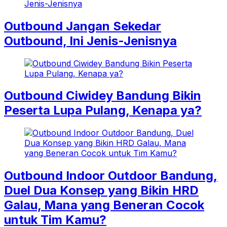
Outbound Jangan Sekedar
Outbound, Ini Jenis-Jenisnya
Outbound Ciwidey Bandung Bikin
Peserta Lupa Pulang, Kenapa ya?
Outbound Indoor Outdoor Bandung,
Duel Dua Konsep yang Bikin HRD
Galau, Mana yang Beneran Cocok
untuk Tim Kamu?