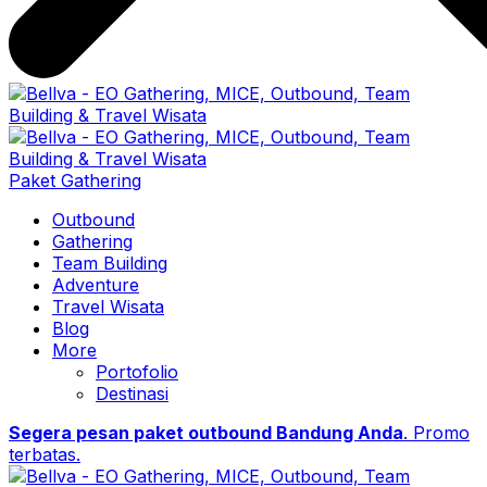
Paket Gathering
Outbound
Gathering
Team Building
Adventure
Travel Wisata
Blog
More
Portofolio
Destinasi
Segera pesan paket outbound Bandung Anda
. Promo
terbatas.