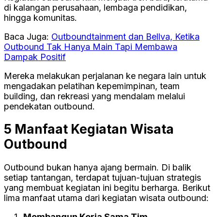
di kalangan perusahaan, lembaga pendidikan,
hingga komunitas.
Baca Juga:
Outboundtainment dan Bellva, Ketika
Outbound Tak Hanya Main Tapi Membawa
Dampak Positif
Mereka melakukan perjalanan ke negara lain untuk
mengadakan pelatihan kepemimpinan, team
building, dan rekreasi yang mendalam melalui
pendekatan outbound.
5 Manfaat Kegiatan Wisata
Outbound
Outbound bukan hanya ajang bermain. Di balik
setiap tantangan, terdapat tujuan-tujuan strategis
yang membuat kegiatan ini begitu berharga. Berikut
lima manfaat utama dari kegiatan wisata outbound:
Membangun Kerja Sama Tim