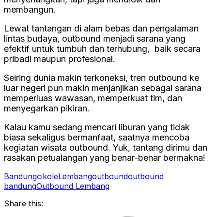
membangun.
Lewat tantangan di alam bebas dan pengalaman
lintas budaya, outbound menjadi sarana yang
efektif untuk tumbuh dan terhubung, baik secara
pribadi maupun profesional.
Seiring dunia makin terkoneksi, tren outbound ke
luar negeri pun makin menjanjikan sebagai sarana
memperluas wawasan, memperkuat tim, dan
menyegarkan pikiran.
Kalau kamu sedang mencari liburan yang tidak
biasa sekaligus bermanfaat, saatnya mencoba
kegiatan wisata outbound. Yuk, tantang dirimu dan
rasakan petualangan yang benar-benar bermakna!
Bandung
cikole
Lembang
outbound
outbound
bandung
Outbound Lembang
Share this: