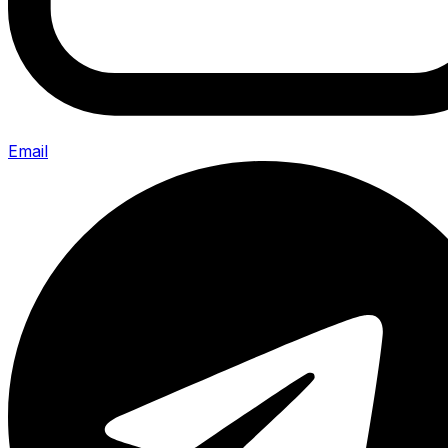
Email