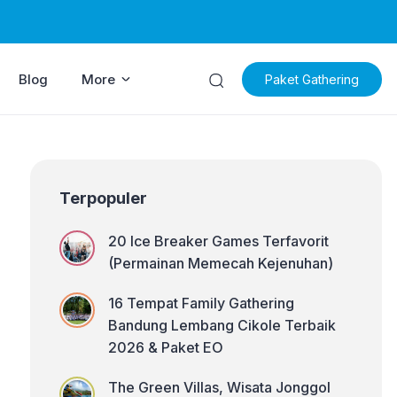
Blog
More
Paket Gathering
Terpopuler
20 Ice Breaker Games Terfavorit
(Permainan Memecah Kejenuhan)
16 Tempat Family Gathering
Bandung Lembang Cikole Terbaik
2026 & Paket EO
The Green Villas, Wisata Jonggol