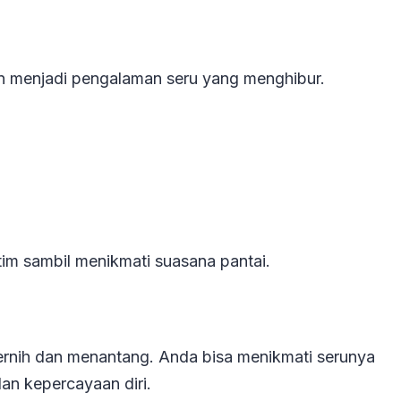
an menjadi pengalaman seru yang menghibur.
SOLUSI Acara Kantor Jadi
Spektakuler, Bos Senang Tanpa
Drama!
 tim sambil menikmati suasana pantai.
Free Konsultasi untuk 10 Orang Pertama Hari ini
 jernih dan menantang. Anda bisa menikmati serunya
dan kepercayaan diri.