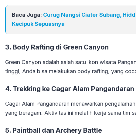
Baca Juga:
Curug Nangsi Ciater Subang, Hid
Kecipuk Sepuasnya
3. Body Rafting di Green Canyon
Green Canyon adalah salah satu ikon wisata Pangan
tinggi, Anda bisa melakukan body rafting, yang co
4. Trekking ke Cagar Alam Pangandaran
Cagar Alam Pangandaran menawarkan pengalaman tr
yang beragam. Aktivitas ini melatih kerja sama tim 
5. Paintball dan Archery Battle