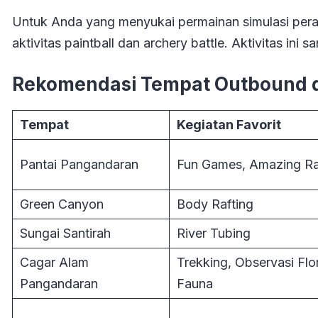
Untuk Anda yang menyukai permainan simulasi per
aktivitas paintball dan archery battle. Aktivitas ini 
Rekomendasi Tempat Outbound 
Tempat
Kegiatan Favorit
Pantai Pangandaran
Fun Games, Amazing R
Green Canyon
Body Rafting
Sungai Santirah
River Tubing
Cagar Alam
Trekking, Observasi Flo
Pangandaran
Fauna