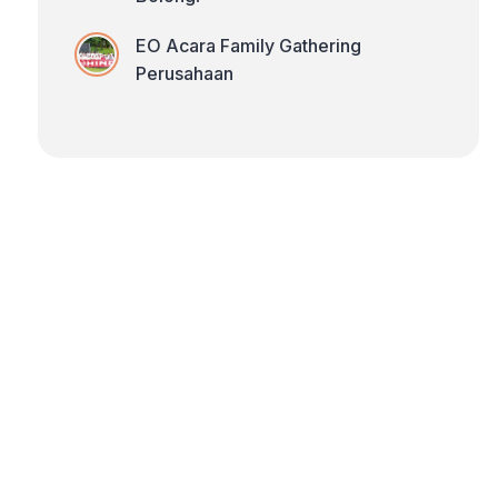
EO Acara Family Gathering
Perusahaan