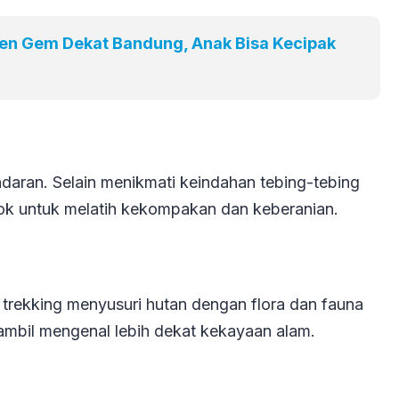
den Gem Dekat Bandung, Anak Bisa Kecipak
daran. Selain menikmati keindahan tebing-tebing
Ya, Saya Mau !
cok untuk melatih kekompakan dan keberanian.
ekking menyusuri hutan dengan flora dan fauna
sambil mengenal lebih dekat kekayaan alam.