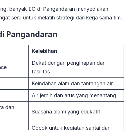
ang, banyak EO di Pangandaran menyediakan
sangat seru untuk melatih strategi dan kerja sama tim.
di Pangandaran
Kelebihan
Dekat dengan penginapan dan
ace
fasilitas
Keindahan alam dan tantangan air
Air jernih dan arus yang menantang
ra dan
Suasana alami yang edukatif
Cocok untuk kegiatan santai dan