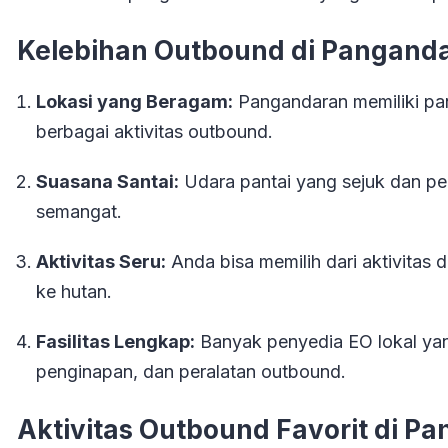
Kelebihan Outbound di Pangand
Lokasi yang Beragam:
Pangandaran memiliki pan
berbagai aktivitas outbound.
Suasana Santai:
Udara pantai yang sejuk dan pe
semangat.
Aktivitas Seru:
Anda bisa memilih dari aktivitas d
ke hutan.
Fasilitas Lengkap:
Banyak penyedia EO lokal ya
penginapan, dan peralatan outbound.
Aktivitas Outbound Favorit di P