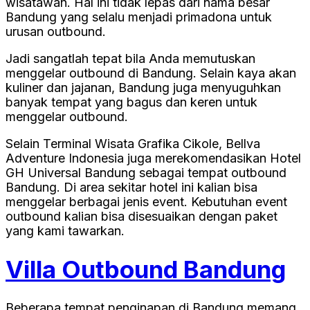
wisatawan. Hal ini tidak lepas dari nama besar
Bandung yang selalu menjadi primadona untuk
urusan outbound.
Jadi sangatlah tepat bila Anda memutuskan
menggelar outbound di Bandung. Selain kaya akan
kuliner dan jajanan, Bandung juga menyuguhkan
banyak tempat yang bagus dan keren untuk
menggelar outbound.
Selain Terminal Wisata Grafika Cikole, Bellva
Adventure Indonesia juga merekomendasikan Hotel
GH Universal Bandung sebagai tempat outbound
Bandung. Di area sekitar hotel ini kalian bisa
menggelar berbagai jenis event. Kebutuhan event
outbound kalian bisa disesuaikan dengan paket
yang kami tawarkan.
Villa Outbound Bandung
Beberapa tempat penginapan di Bandung memang