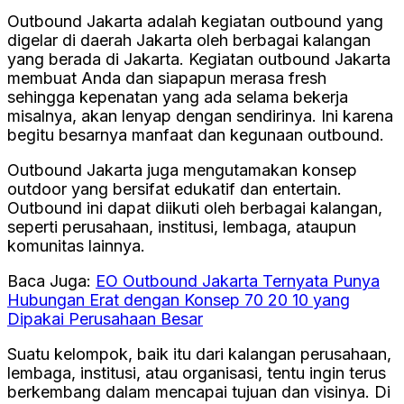
Outbound Jakarta adalah kegiatan outbound yang
digelar di daerah Jakarta oleh berbagai kalangan
yang berada di Jakarta. Kegiatan outbound Jakarta
membuat Anda dan siapapun merasa fresh
sehingga kepenatan yang ada selama bekerja
misalnya, akan lenyap dengan sendirinya. Ini karena
begitu besarnya manfaat dan kegunaan outbound.
Outbound Jakarta juga mengutamakan konsep
outdoor yang bersifat edukatif dan entertain.
Outbound ini dapat diikuti oleh berbagai kalangan,
seperti perusahaan, institusi, lembaga, ataupun
komunitas lainnya.
Baca Juga:
EO Outbound Jakarta Ternyata Punya
Hubungan Erat dengan Konsep 70 20 10 yang
Dipakai Perusahaan Besar
Suatu kelompok, baik itu dari kalangan perusahaan,
lembaga, institusi, atau organisasi, tentu ingin terus
berkembang dalam mencapai tujuan dan visinya. Di