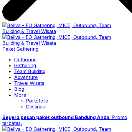
Paket Gathering
Outbound
Gathering
Team Building
Adventure
Travel Wisata
Blog
More
Portofolio
Destinasi
Segera pesan paket outbound Bandung Anda
. Promo
terbatas.