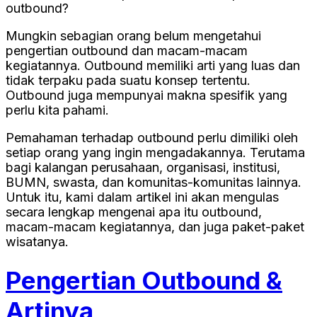
outbound?
Mungkin sebagian orang belum mengetahui
pengertian outbound dan macam-macam
kegiatannya. Outbound memiliki arti yang luas dan
tidak terpaku pada suatu konsep tertentu.
Outbound juga mempunyai makna spesifik yang
perlu kita pahami.
Pemahaman terhadap outbound perlu dimiliki oleh
setiap orang yang ingin mengadakannya. Terutama
bagi kalangan perusahaan, organisasi, institusi,
BUMN, swasta, dan komunitas-komunitas lainnya.
Untuk itu, kami dalam artikel ini akan mengulas
secara lengkap mengenai apa itu outbound,
macam-macam kegiatannya, dan juga paket-paket
wisatanya.
Pengertian Outbound &
Artinya