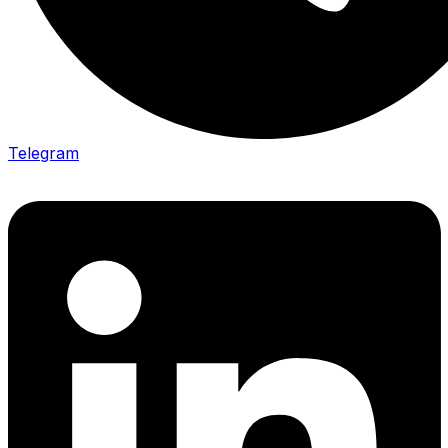
Telegram