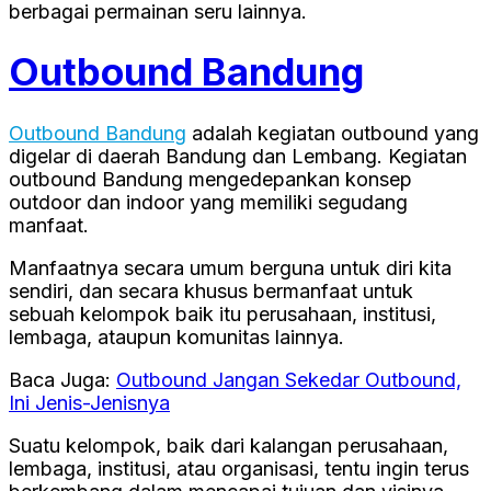
berbagai permainan seru lainnya.
Outbound Bandung
Outbound Bandung
adalah kegiatan outbound yang
digelar di daerah Bandung dan Lembang. Kegiatan
outbound Bandung mengedepankan konsep
outdoor dan indoor yang memiliki segudang
manfaat.
Manfaatnya secara umum berguna untuk diri kita
sendiri, dan secara khusus bermanfaat untuk
sebuah kelompok baik itu perusahaan, institusi,
lembaga, ataupun komunitas lainnya.
Baca Juga:
Outbound Jangan Sekedar Outbound,
Ini Jenis-Jenisnya
Suatu kelompok, baik dari kalangan perusahaan,
lembaga, institusi, atau organisasi, tentu ingin terus