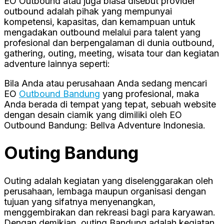
EO Outbound atau juga biasa disebut provider
outbound adalah pihak yang mempunyai
kompetensi, kapasitas, dan kemampuan untuk
mengadakan outbound melalui para talent yang
profesional dan berpengalaman di dunia outbound,
gathering, outing, meeting, wisata tour dan kegiatan
adventure lainnya seperti:
Bila Anda atau perusahaan Anda sedang mencari
EO
Outbound Bandung
yang profesional, maka
Anda berada di tempat yang tepat, sebuah website
dengan desain ciamik yang dimiliki oleh EO
Outbound Bandung: Bellva Adventure Indonesia.
Outing Bandung
Outing adalah kegiatan yang diselenggarakan oleh
perusahaan, lembaga maupun organisasi dengan
tujuan yang sifatnya menyenangkan,
menggembirakan dan rekreasi bagi para karyawan.
Dengan demikian, outing Bandung adalah kegiatan