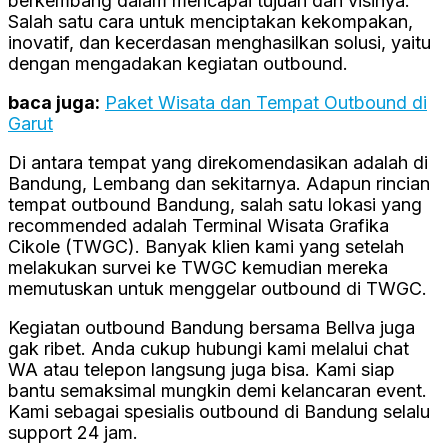
berkembang dalam mencapai tujuan dan visinya.
Salah satu cara untuk menciptakan kekompakan,
inovatif, dan kecerdasan menghasilkan solusi, yaitu
dengan mengadakan kegiatan outbound.
baca juga:
Paket Wisata dan Tempat Outbound di
Garut
Di antara tempat yang direkomendasikan adalah di
Bandung, Lembang dan sekitarnya. Adapun rincian
tempat outbound Bandung, salah satu lokasi yang
recommended adalah Terminal Wisata Grafika
Cikole (TWGC). Banyak klien kami yang setelah
melakukan survei ke TWGC kemudian mereka
memutuskan untuk menggelar outbound di TWGC.
Kegiatan outbound Bandung bersama Bellva juga
gak ribet. Anda cukup hubungi kami melalui chat
WA atau telepon langsung juga bisa. Kami siap
bantu semaksimal mungkin demi kelancaran event.
Kami sebagai spesialis outbound di Bandung selalu
support 24 jam.